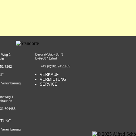
Bergrat-
Voigt-
Str. 3
r Weg 2
D-
99087 Erfurt
eln
+49 (0)361 7451165
1 7262
VERKAUF
UF
VERMIETUNG
 Vereinbarung
SERVICE
onsweg 1
dhausen
1 604486
ETUNG
 Vereinbarung