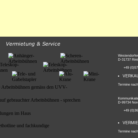
Westendorfe
D-
31737 Rint
+49 (0)575
VERKA
Termine nach
Kommunikati
D-
99734 Nor
+49 (0)363
VERMI
Termine nach